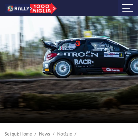
Sei qui:
Home
/
News
/
Notizie
/