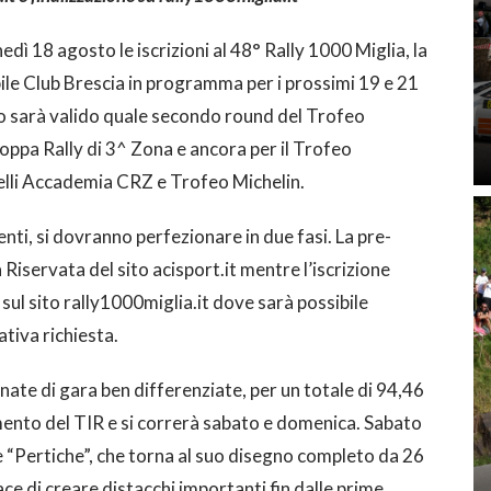
dì 18 agosto le iscrizioni al 48° Rally 1000 Miglia, la
le Club Brescia in programma per i prossimi 19 e 21
o sarà valido quale secondo round del Trofeo
 Coppa Rally di 3^ Zona e ancora per il Trofeo
elli Accademia CRZ e Trofeo Michelin.
centi, si dovranno perfezionare in due fasi. La pre-
Riservata del sito acisport.it mentre l’iscrizione
sul sito rally1000miglia.it dove sarà possibile
tiva richiesta.
nate di gara ben differenziate, per un totale di 94,46
mento del TIR e si correrà sabato e domenica. Sabato
 “Pertiche”, che torna al suo disegno completo da 26
ce di creare distacchi importanti fin dalle prime