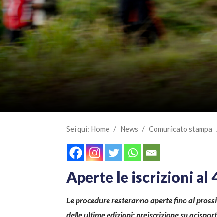
Sei qui:
Home
/
News
/
Comunicato stampa
Aperte le iscrizioni al
Le procedure resteranno aperte fino al pross
delle ultime edizioni: preiscrizione su acisport