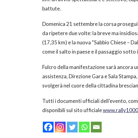
battute.
Domenica 21 settembre la corsa proseguir
da ripetere due volte: la breve ma insidio
(17,35 km) e la nuova “Sabbio Chiese – Dall
come il salto in paese e il passaggio sotto 
Fulcro della manifestazione sarà ancora un
assistenza, Direzione Gara e Sala Stampa, e
svolgerà nel cuore della cittadina brescian
Tutti i documenti ufficiali dell’evento, co
disponibili sul sito ufficiale
www.rally1000m